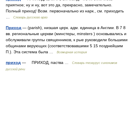
приятное; ну и ну, вот это да, прекрасно, замечательно.
Полный приход! Возм. первоначально из нарк., см. приходить
…
Словарь русского арго
Приход
— (parish), низшая церк. адм. единица в Англии. В 7 8
вв. региональные церкви (минстеры, minsters ) основывались и
обслуживали группы священников, к рые руководили большими
общинами верующих (соответствовавшими 5 15 позднейшим
П.). Эта система была …
Всемирная история
приход
— ПРИХОД, паства …
Словарь-тезаурус синонимов
русской речи