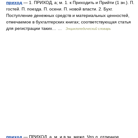
приход
— 1. ПРИХОД, а; м. 1. к Приходить и Прийти (1 зн.). П.
гостей. П. поезда. П. осени. П. новой власти. 2. Бухг.
Поступление денежных средств и материальных ценностей,
отмечаемое в бухгалтерских книгах; соответствующая статья
для регистрации таких… …
Энциклопедический словарь
приход
— ПРИХОД, а, м. и в зн. межд. Что л. отличное,