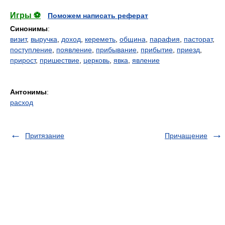
Игры ⚽
Поможем написать реферат
Синонимы
:
визит
,
выручка
,
доход
,
кереметь
,
община
,
парафия
,
пасторат
,
поступление
,
появление
,
прибывание
,
прибытие
,
приезд
,
прирост
,
пришествие
,
церковь
,
явка
,
явление
Антонимы
:
расход
Притязание
Причащение